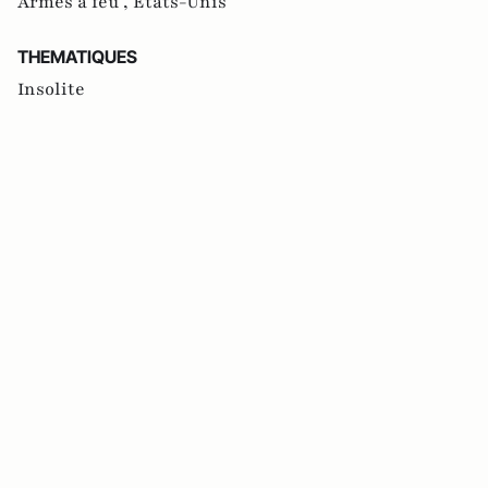
Armes à feu ,
Etats-Unis
THEMATIQUES
Insolite