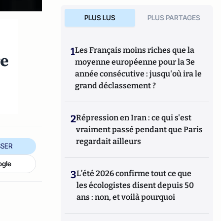
PLUS LUS
PLUS PARTAGES
1
Les Français moins riches que la
re
moyenne européenne pour la 3e
année consécutive : jusqu'où ira le
grand déclassement ?
2
Répression en Iran : ce qui s'est
vraiment passé pendant que Paris
regardait ailleurs
SER
ogle
3
L’été 2026 confirme tout ce que
les écologistes disent depuis 50
ans : non, et voilà pourquoi