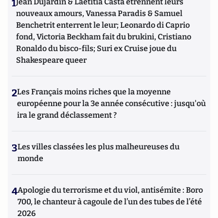
1
Jean Dujardin & Laetitia Casta étrennent leurs
nouveaux amours, Vanessa Paradis & Samuel
Benchetrit enterrent le leur; Leonardo di Caprio
fond, Victoria Beckham fait du brukini, Cristiano
Ronaldo du bisco-fils; Suri ex Cruise joue du
Shakespeare queer
2
Les Français moins riches que la moyenne
européenne pour la 3e année consécutive : jusqu'où
ira le grand déclassement ?
3
Les villes classées les plus malheureuses du
monde
4
Apologie du terrorisme et du viol, antisémite : Boro
700, le chanteur à cagoule de l’un des tubes de l’été
2026