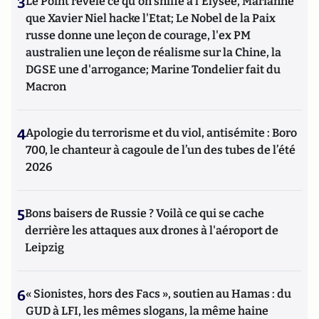
3
Le Point révèle ce qu'on sniffe à l'Elysée, Marianne
que Xavier Niel hacke l'Etat; Le Nobel de la Paix
russe donne une leçon de courage, l'ex PM
australien une leçon de réalisme sur la Chine, la
DGSE une d'arrogance; Marine Tondelier fait du
Macron
4
Apologie du terrorisme et du viol, antisémite : Boro
700, le chanteur à cagoule de l’un des tubes de l’été
2026
5
Bons baisers de Russie ? Voilà ce qui se cache
derrière les attaques aux drones à l'aéroport de
Leipzig
6
« Sionistes, hors des Facs », soutien au Hamas : du
GUD à LFI, les mêmes slogans, la même haine