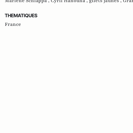
Marlène Schiappa ,
Cyril Hanouna ,
gilets jaunes ,
Gra
THEMATIQUES
France