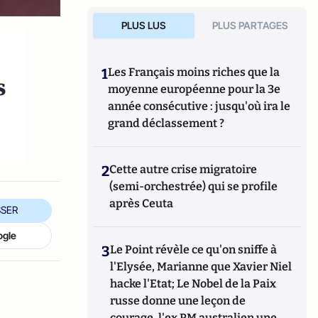
PLUS LUS
PLUS PARTAGES
1
Les Français moins riches que la
s
moyenne européenne pour la 3e
année consécutive : jusqu'où ira le
grand déclassement ?
2
Cette autre crise migratoire
(semi-orchestrée) qui se profile
après Ceuta
SER
ogle
3
Le Point révèle ce qu'on sniffe à
l'Elysée, Marianne que Xavier Niel
hacke l'Etat; Le Nobel de la Paix
russe donne une leçon de
courage, l'ex PM australien une