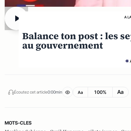
A L
Balance ton post : les s
au gouvernement
Aa
100%
Écoutez cet article
0:00min
Aa
MOTS-CLES