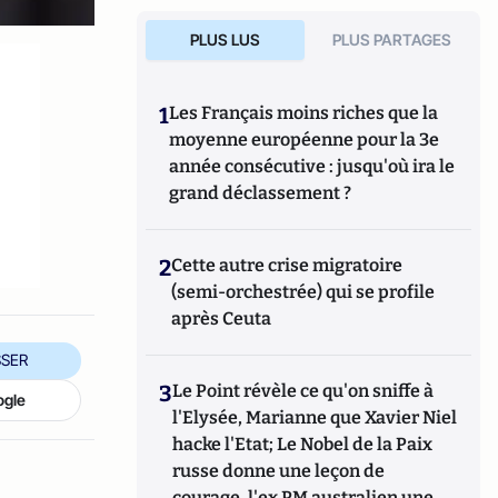
PLUS LUS
PLUS PARTAGES
1
Les Français moins riches que la
moyenne européenne pour la 3e
année consécutive : jusqu'où ira le
grand déclassement ?
2
Cette autre crise migratoire
(semi-orchestrée) qui se profile
après Ceuta
SER
3
Le Point révèle ce qu'on sniffe à
ogle
l'Elysée, Marianne que Xavier Niel
hacke l'Etat; Le Nobel de la Paix
russe donne une leçon de
courage, l'ex PM australien une