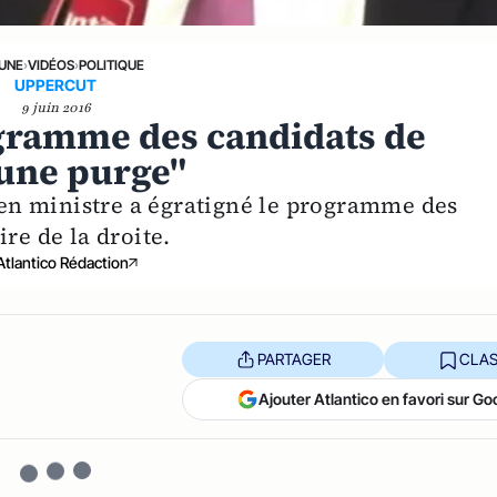
 UNE
›
VIDÉOS
›
POLITIQUE
UPPERCUT
9 juin 2016
ogramme des candidats de
une purge"
cien ministre a égratigné le programme des
re de la droite.
Atlantico Rédaction
PARTAGER
CLAS
Ajouter Atlantico en favori sur Go