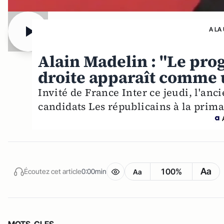
A LA
Alain Madelin : "Le pr
droite apparaît comme 
Invité de France Inter ce jeudi, l'an
candidats Les républicains à la primai
Aa
100%
Écoutez cet article
0:00min
Aa
MOTS-CLES