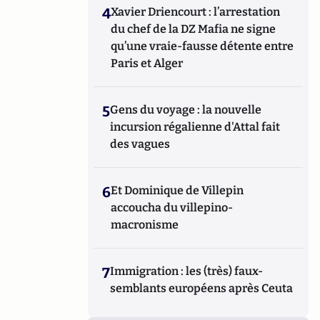
4
Xavier Driencourt : l’arrestation
du chef de la DZ Mafia ne signe
qu’une vraie-fausse détente entre
Paris et Alger
5
Gens du voyage : la nouvelle
incursion régalienne d'Attal fait
des vagues
6
Et Dominique de Villepin
accoucha du villepino-
macronisme
7
Immigration : les (très) faux-
semblants européens après Ceuta