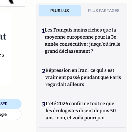
PLUS LUS
PLUS PARTAGES
1
Les Français moins riches que la
at
moyenne européenne pour la 3e
année consécutive : jusqu'où ira le
grand déclassement ?
es
2
Répression en Iran : ce qui s'est
vraiment passé pendant que Paris
regardait ailleurs
3
L’été 2026 confirme tout ce que
SER
les écologistes disent depuis 50
ogle
ans : non, et voilà pourquoi