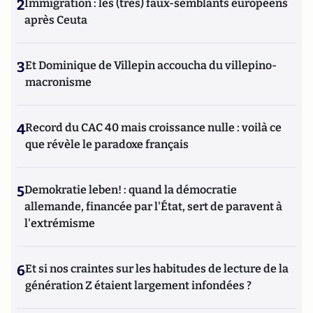
2
Immigration : les (très) faux-semblants européens
après Ceuta
3
Et Dominique de Villepin accoucha du villepino-
macronisme
4
Record du CAC 40 mais croissance nulle : voilà ce
que révèle le paradoxe français
5
Demokratie leben! : quand la démocratie
allemande, financée par l'État, sert de paravent à
l'extrémisme
6
Et si nos craintes sur les habitudes de lecture de la
génération Z étaient largement infondées ?