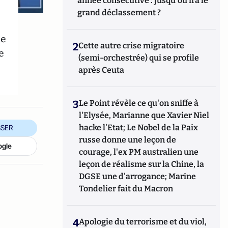
année consécutive : jusqu'où ira le
grand déclassement ?
de
2
Cette autre crise migratoire
e
(semi-orchestrée) qui se profile
après Ceuta
3
Le Point révèle ce qu'on sniffe à
l'Elysée, Marianne que Xavier Niel
hacke l'Etat; Le Nobel de la Paix
SER
russe donne une leçon de
ogle
courage, l'ex PM australien une
leçon de réalisme sur la Chine, la
DGSE une d'arrogance; Marine
Tondelier fait du Macron
4
Apologie du terrorisme et du viol,