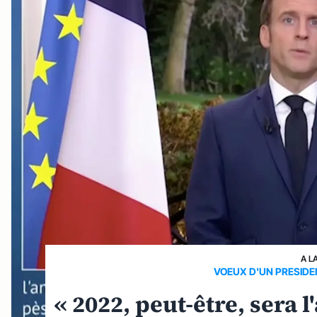
A L
VOEUX D'UN PRESIDE
« 2022, peut-être, sera 