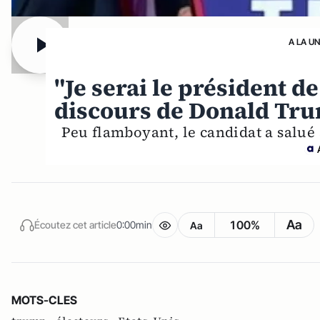
A LA U
"Je serai le président de
discours de Donald Tr
Peu flamboyant, le candidat a salué 
Aa
100%
Écoutez cet article
0:00min
Aa
MOTS-CLES