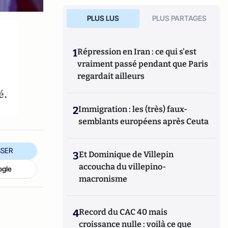
PLUS LUS
PLUS PARTAGES
1
Répression en Iran : ce qui s'est
vraiment passé pendant que Paris
regardait ailleurs
é.
2
Immigration : les (très) faux-
semblants européens après Ceuta
SER
3
Et Dominique de Villepin
accoucha du villepino-
ogle
macronisme
4
Record du CAC 40 mais
croissance nulle : voilà ce que