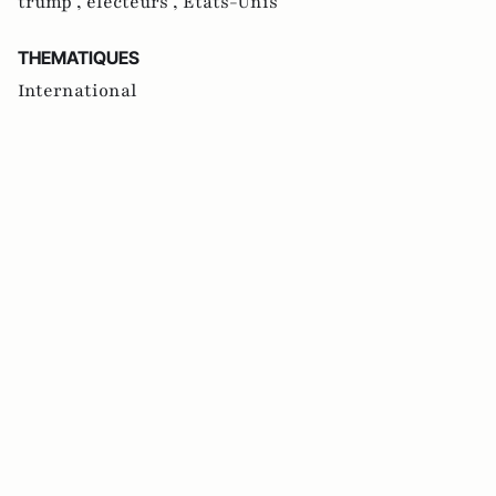
trump ,
électeurs ,
Etats-Unis
THEMATIQUES
International