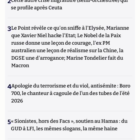
2
Cette autre crise migratoire (semi-orchestrée) qui
se profile après Ceuta
3
Le Point révèle ce qu'on sniffe à l'Elysée, Marianne
que Xavier Niel hacke l'Etat; Le Nobel de la Paix
russe donne une leçon de courage, l'ex PM
australien une leçon de réalisme sur la Chine, la
DGSE une d'arrogance; Marine Tondelier fait du
Macron
4
Apologie du terrorisme et du viol, antisémite : Boro
700, le chanteur à cagoule de l’un des tubes de l’été
2026
5
« Sionistes, hors des Facs », soutien au Hamas : du
GUD à LFI, les mêmes slogans, la même haine