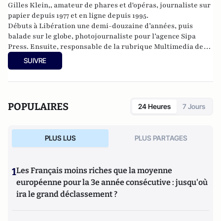
Gilles Klein,, amateur de phares et d'opéras, journaliste sur
papier depuis 1977 et en ligne depuis 1995.
Débuts à Libération une demi-douzaine d’années, puis
balade sur le globe, photojournaliste pour l’agence Sipa
Press. Ensuite, responsable de la rubrique Multimedia de
ELLE, avant d’écrire sur les médias à Arrêt sur Images et de
SUIVRE
collaborer avec Atlantico. Par ailleurs fut blogueur, avec Le
Phare à partir de 2005 sur le site du Monde qui a fermé sa
plateforme de blogs. Revue de presse quotidienne sur
Twitter depuis 2007.
POPULAIRES
24 Heures
7 Jours
PLUS LUS
PLUS PARTAGES
1
Les Français moins riches que la moyenne
européenne pour la 3e année consécutive : jusqu'où
ira le grand déclassement ?