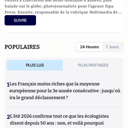
Débuts à Libération une demi-douzaine d’années, puis
balade sur le globe, photojournaliste pour l’agence Sipa
Press. Ensuite, responsable de la rubrique Multimedia de
ELLE, avant d’écrire sur les médias à Arrêt sur Images et de
SUIVRE
collaborer avec Atlantico. Par ailleurs fut blogueur, avec Le
Phare à partir de 2005 sur le site du Monde qui a fermé sa
plateforme de blogs. Revue de presse quotidienne sur
Twitter depuis 2007.
POPULAIRES
24 Heures
7 Jours
PLUS LUS
PLUS PARTAGES
1
Les Français moins riches que la moyenne
européenne pour la 3e année consécutive : jusqu'où
ira le grand déclassement ?
2
L’été 2026 confirme tout ce que les écologistes
disent depuis 50 ans : non, et voilà pourquoi