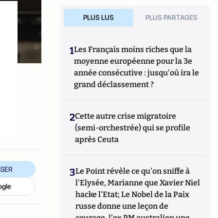
PLUS LUS
PLUS PARTAGES
1
Les Français moins riches que la
moyenne européenne pour la 3e
année consécutive : jusqu'où ira le
grand déclassement ?
2
Cette autre crise migratoire
(semi-orchestrée) qui se profile
après Ceuta
SER
3
Le Point révèle ce qu'on sniffe à
l'Elysée, Marianne que Xavier Niel
ogle
hacke l'Etat; Le Nobel de la Paix
russe donne une leçon de
courage, l'ex PM australien une