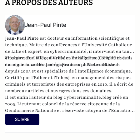
A PROPOS DES AUTEURS
Jean-Paul Pinte
Jean-Paul Pinte
est docteur en information scientifique et
technique. Maître de conférences à l'Université Catholique
de Lille et expert en cybercriminalité, il intervient en tant
qu'expert au Collège Européen de la Police (CEPOL) et dans
Titulaire d'un DEA en Veille et Intelligence Compétitive, il
de nombreux colloques en France et à l'International.
enseigne la veille stratégique dans plusieurs Masters
depuis 2003 et est spécialiste de l'Intelligence économique.
Certifié par l'Edhec et l'Inhesj en management des risques
criminels et terroristes des entreprises en 2010, il a écrit de
nombreux articles et ouvrages dans ces domaines.
Il est enfin l'auteur du blog Cybercriminalite.blog créé en
2005, Lieutenant colonel de la réserve citoyenne de la
Gendarmerie Nationale et réserviste citoyen de l'Education
Nationale.
SUIVRE