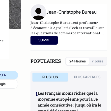
Jean-Christophe Bureau
Jean-Christophe Bureau
est professeur
d'économie à AgroParisTech et travaille sur
les questions de commerce international
dans le domaine de l'agriculture et de
er
SUIVRE
l'environnement. Il est chercheur associé au
CEPII.
POPULAIRES
24 Heures
7 Jours
SER
PLUS LUS
PLUS PARTAGES
ogle
1
Les Français moins riches que la
moyenne européenne pour la 3e
année consécutive : jusqu'où ira le