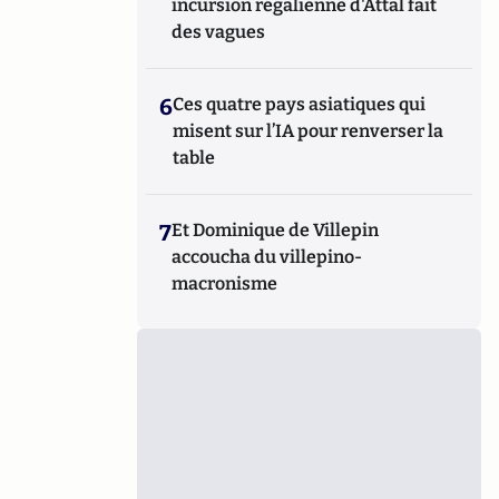
incursion régalienne d'Attal fait
des vagues
6
Ces quatre pays asiatiques qui
misent sur l’IA pour renverser la
table
7
Et Dominique de Villepin
accoucha du villepino-
macronisme