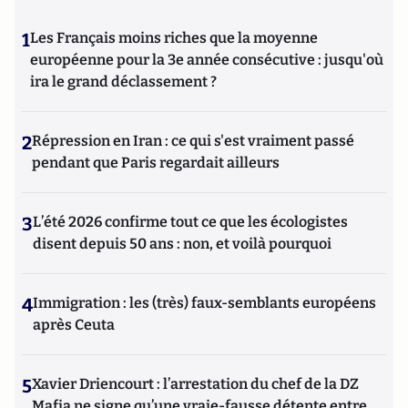
1
Les Français moins riches que la moyenne
européenne pour la 3e année consécutive : jusqu'où
ira le grand déclassement ?
2
Répression en Iran : ce qui s'est vraiment passé
pendant que Paris regardait ailleurs
3
L’été 2026 confirme tout ce que les écologistes
disent depuis 50 ans : non, et voilà pourquoi
4
Immigration : les (très) faux-semblants européens
après Ceuta
5
Xavier Driencourt : l’arrestation du chef de la DZ
Mafia ne signe qu’une vraie-fausse détente entre