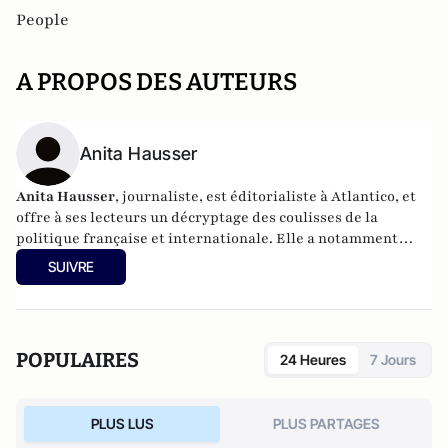
People
A PROPOS DES AUTEURS
Anita Hausser
Anita Hausser
, journaliste, est éditorialiste à Atlantico, et
offre à ses lecteurs un décryptage des coulisses de la
politique française et internationale. Elle a notamment
publié
Sarkozy, itinéraire d'une ambition
(Editions
SUIVRE
l'Archipel, 2003). Elle a également réalisé les documentaires
Femme députée, un homme comme les autres ?
(2014) et
Bruno Le Maire, l'Affranchi
(2015).
POPULAIRES
24 Heures
7 Jours
PLUS LUS
PLUS PARTAGES