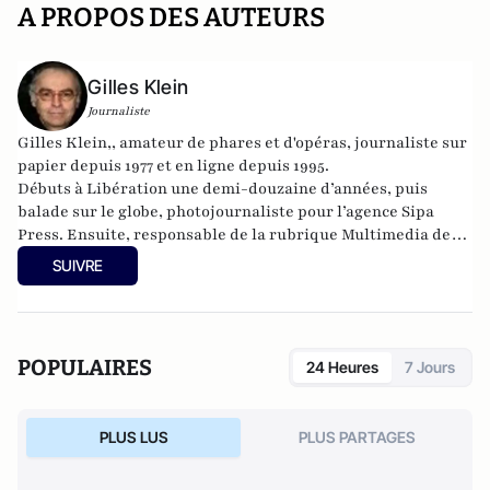
A PROPOS DES AUTEURS
Gilles Klein
Journaliste
Gilles Klein,, amateur de phares et d'opéras, journaliste sur
papier depuis 1977 et en ligne depuis 1995.
Débuts à Libération une demi-douzaine d’années, puis
balade sur le globe, photojournaliste pour l’agence Sipa
Press. Ensuite, responsable de la rubrique Multimedia de
ELLE, avant d’écrire sur les médias à Arrêt sur Images et de
SUIVRE
collaborer avec Atlantico. Par ailleurs fut blogueur, avec Le
Phare à partir de 2005 sur le site du Monde qui a fermé sa
plateforme de blogs. Revue de presse quotidienne sur
Twitter depuis 2007.
POPULAIRES
24 Heures
7 Jours
PLUS LUS
PLUS PARTAGES