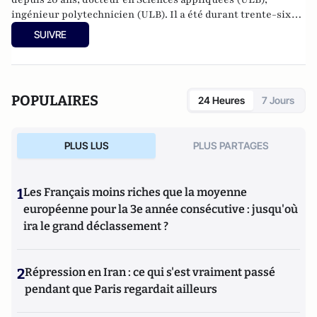
ingénieur polytechnicien (ULB). Il a été durant trente-six
ans haut fonctionnaire à la Direction générale de l'énergie
SUIVRE
de la Commission européenne. Auteur de 18 livres.
POPULAIRES
24 Heures
7 Jours
PLUS LUS
PLUS PARTAGES
1
Les Français moins riches que la moyenne
européenne pour la 3e année consécutive : jusqu'où
ira le grand déclassement ?
2
Répression en Iran : ce qui s'est vraiment passé
pendant que Paris regardait ailleurs