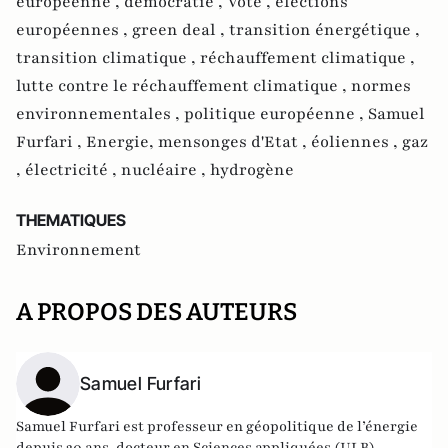
européenne ,
démocratie ,
Vote ,
élections
européennes ,
green deal ,
transition énergétique ,
transition climatique ,
réchauffement climatique ,
lutte contre le réchauffement climatique ,
normes
environnementales ,
politique européenne ,
Samuel
Furfari ,
Energie, mensonges d'Etat ,
éoliennes ,
gaz
,
électricité ,
nucléaire ,
hydrogène
THEMATIQUES
Environnement
A PROPOS DES AUTEURS
Samuel Furfari
Samuel Furfari est professeur en géopolitique de l’énergie
depuis 20 ans, docteur en Sciences appliquées (ULB),