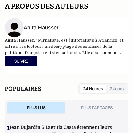
A PROPOS DES AUTEURS
Anita Hausser
Anita Hausser
, journaliste, est éditorialiste à Atlantico, et
offre à ses lecteurs un décryptage des coulisses de la
politique française et internationale. Elle a notamment
publié
Sarkozy, itinéraire d'une ambition
(Editions
SUIVRE
l'Archipel, 2003). Elle a également réalisé les documentaires
Femme députée, un homme comme les autres ?
(2014) et
Bruno Le Maire, l'Affranchi
(2015).
POPULAIRES
24 Heures
7 Jours
PLUS LUS
PLUS PARTAGES
1
Jean Dujardin & Laetitia Casta étrennent leurs