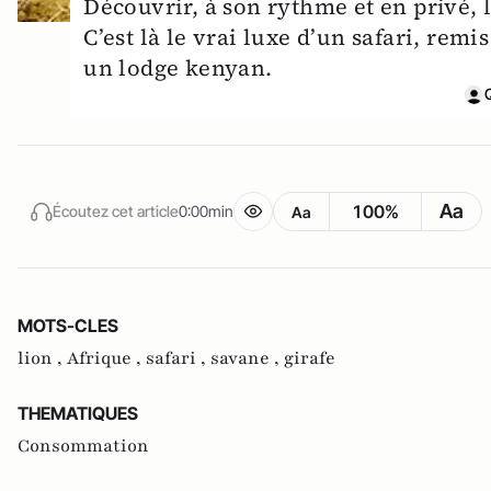
Découvrir, à son rythme et en privé, l
C’est là le vrai luxe d’un safari, rem
un lodge kenyan.
Aa
100%
Écoutez cet article
0:00min
Aa
MOTS-CLES
lion ,
Afrique ,
safari ,
savane ,
girafe
THEMATIQUES
Consommation