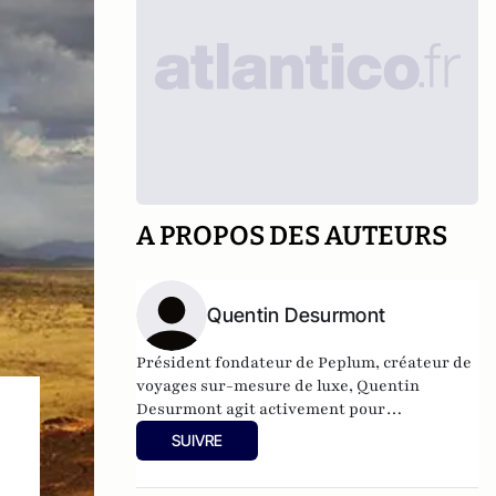
A PROPOS DES AUTEURS
Quentin Desurmont
Président fondateur de
Peplum
, créateur de
voyages sur-mesure de luxe, Quentin
Desurmont agit activement pour
l’entreprenariat. Il a fait partie de la
SUIVRE
délégation du G20 YES à Moscou en 2013 et à
Mexico en 2012, est membre de Croissance +