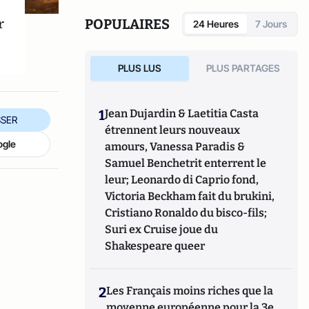
et des Entrepreneurs et Dirigeants
Chrétiens. Quentin contribue aussi à
r
POPULAIRES
24 Heures
7 Jours
l’émergence du tourisme de luxe en Europe,
il est membre de
Traveller Made
.
PLUS LUS
PLUS PARTAGES
1
Jean Dujardin & Laetitia Casta
SER
étrennent leurs nouveaux
ogle
amours, Vanessa Paradis &
Samuel Benchetrit enterrent le
leur; Leonardo di Caprio fond,
Victoria Beckham fait du brukini,
Cristiano Ronaldo du bisco-fils;
Suri ex Cruise joue du
Shakespeare queer
2
Les Français moins riches que la
moyenne européenne pour la 3e