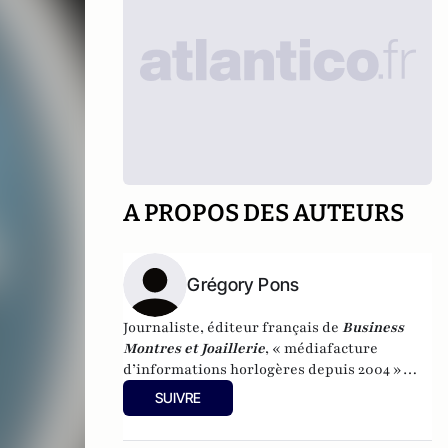
A PROPOS DES AUTEURS
Grégory Pons
Journaliste, éditeur français de
Business
Montres et Joaillerie
, « médiafacture
d’informations horlogères depuis 2004 »
(site d’informations basé à Genève : 0 %
SUIVRE
publicité-100 % liberté), spécialiste du
marketing horloger et de l’analyse des