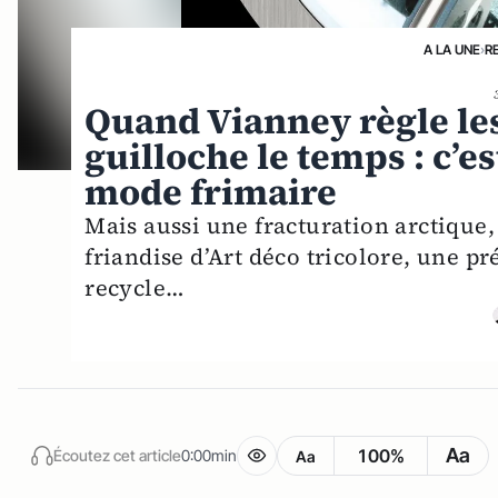
A LA UNE
›
R
Quand Vianney règle le
guilloche le temps : c’e
mode frimaire
Mais aussi une fracturation arctique, 
friandise d’Art déco tricolore, une pr
recycle…
Aa
100%
Écoutez cet article
0:00min
Aa