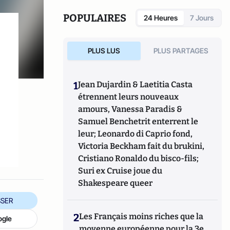
marchés de la montre.
POPULAIRES
24 Heures
7 Jours
PLUS LUS
PLUS PARTAGES
1
Jean Dujardin & Laetitia Casta
étrennent leurs nouveaux
amours, Vanessa Paradis &
Samuel Benchetrit enterrent le
leur; Leonardo di Caprio fond,
Victoria Beckham fait du brukini,
Cristiano Ronaldo du bisco-fils;
Suri ex Cruise joue du
Shakespeare queer
SER
2
Les Français moins riches que la
ogle
moyenne européenne pour la 3e