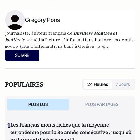
Grégory Pons
Journaliste, éditeur français de
Business Montres et
Joaillerie
, « médiafacture d’informations horlogères depuis
2004 » (site d’informations basé à Genève : 0 %
publicité-100 % liberté), spécialiste du marketing horloger
SUIVRE
et de l’analyse des marchés de la montre.
POPULAIRES
24 Heures
7 Jours
PLUS LUS
PLUS PARTAGES
1
Les Français moins riches que la moyenne
européenne pour la 3e année consécutive : jusqu'où
ira le grand déclassement ?