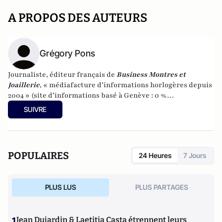
A PROPOS DES AUTEURS
Grégory Pons
Journaliste, éditeur français de
Business Montres et
Joaillerie
, « médiafacture d’informations horlogères depuis
2004 » (site d’informations basé à Genève : 0 %
publicité-100 % liberté), spécialiste du marketing horloger
SUIVRE
et de l’analyse des marchés de la montre.
POPULAIRES
24 Heures
7 Jours
PLUS LUS
PLUS PARTAGES
1
Jean Dujardin & Laetitia Casta étrennent leurs