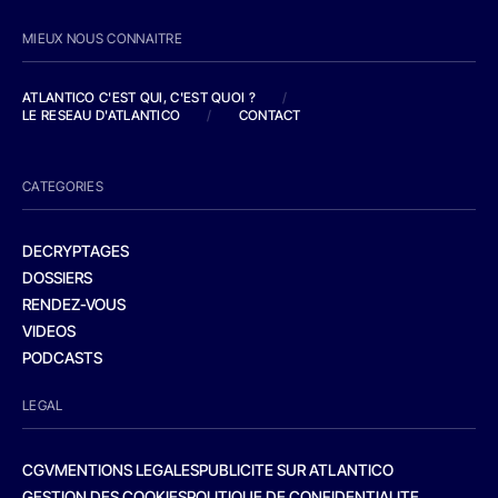
MIEUX NOUS CONNAITRE
ATLANTICO C'EST QUI, C'EST QUOI ?
/
LE RESEAU D'ATLANTICO
/
CONTACT
CATEGORIES
DECRYPTAGES
DOSSIERS
RENDEZ-VOUS
VIDEOS
PODCASTS
LEGAL
CGV
MENTIONS LEGALES
PUBLICITE SUR ATLANTICO
GESTION DES COOKIES
POLITIQUE DE CONFIDENTIALITE