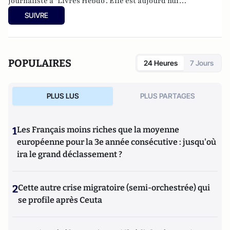
journaliste à "Livres Hebdo". Elle est aujourd'hui
responsable des rubriques société/idées d'Atlantico.fr.
SUIVRE
POPULAIRES
24 Heures
7 Jours
PLUS LUS
PLUS PARTAGES
1
Les Français moins riches que la moyenne
européenne pour la 3e année consécutive : jusqu'où
ira le grand déclassement ?
2
Cette autre crise migratoire (semi-orchestrée) qui
se profile après Ceuta