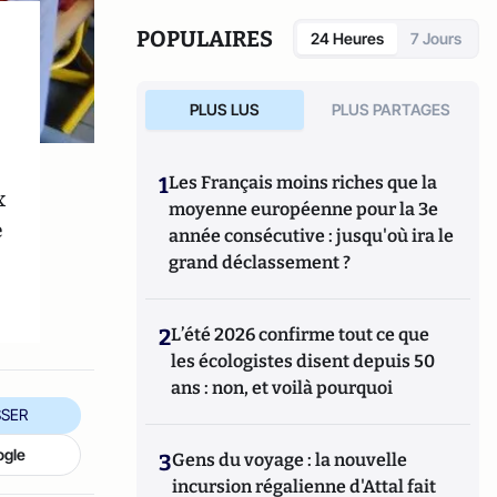
POPULAIRES
24 Heures
7 Jours
PLUS LUS
PLUS PARTAGES
1
Les Français moins riches que la
x
moyenne européenne pour la 3e
e
année consécutive : jusqu'où ira le
grand déclassement ?
2
L’été 2026 confirme tout ce que
les écologistes disent depuis 50
ans : non, et voilà pourquoi
SER
ogle
3
Gens du voyage : la nouvelle
incursion régalienne d'Attal fait