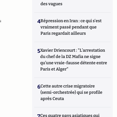
des vagues
s
4
Répression en Iran : ce qui s'est
vraiment passé pendant que
Paris regardait ailleurs
5
Xavier Driencourt : "L’arrestation
du chef de la DZ Mafia ne signe
qu’une vraie-fausse détente entre
Paris et Alger"
6
Cette autre crise migratoire
(semi-orchestrée) qui se profile
après Ceuta
7
Ces quatre pays asiatiques qui