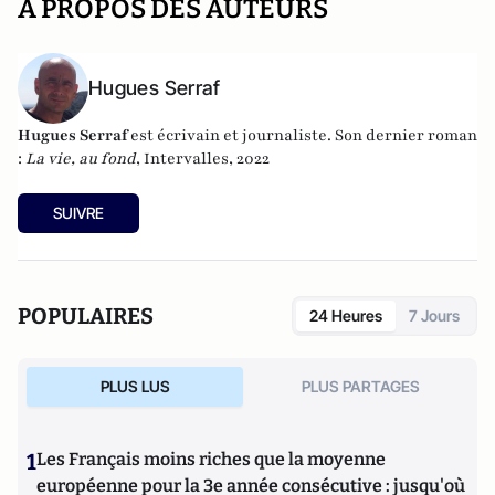
A PROPOS DES AUTEURS
Hugues Serraf
Hugues Serraf
est écrivain et journaliste. Son dernier roman
:
La vie, au fond
, Intervalles, 2022
SUIVRE
POPULAIRES
24 Heures
7 Jours
PLUS LUS
PLUS PARTAGES
1
Les Français moins riches que la moyenne
européenne pour la 3e année consécutive : jusqu'où