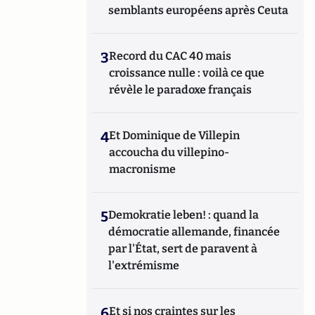
semblants européens après Ceuta
3
Record du CAC 40 mais
croissance nulle : voilà ce que
révèle le paradoxe français
4
Et Dominique de Villepin
accoucha du villepino-
macronisme
5
Demokratie leben! : quand la
démocratie allemande, financée
par l'État, sert de paravent à
l'extrémisme
6
Et si nos craintes sur les