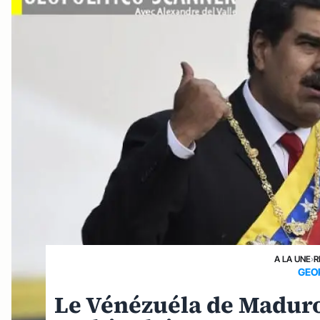
A LA UNE
›
R
GEO
Le Vénézuéla de Maduro