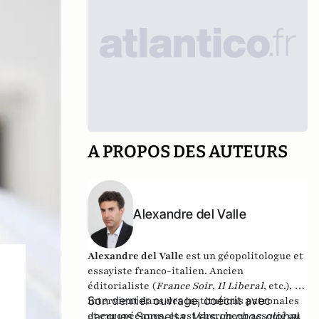
A PROPOS DES AUTEURS
Alexandre del Valle
Alexandre del Valle
est un géopolitologue et
essayiste franco-italien. Ancien
éditorialiste (
France Soir
,
Il Liberal
, etc.), il
Son dernier ouvrage, coécrit avec
intervient dans des institutions patronales
et européennes, et est chercheur associé au
Jacques Soppelsa,
Vers un choc global