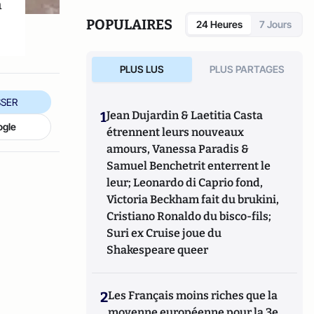
à
eux et partagent la chose humaine pour
s'apercevoir qu'ils ne sont pas si différents
POPULAIRES
24 Heures
7 Jours
et qu'il y a donc un moyen de s'entendre.
PLUS LUS
PLUS PARTAGES
SER
1
Jean Dujardin & Laetitia Casta
ogle
étrennent leurs nouveaux
amours, Vanessa Paradis &
Samuel Benchetrit enterrent le
leur; Leonardo di Caprio fond,
Victoria Beckham fait du brukini,
Cristiano Ronaldo du bisco-fils;
Suri ex Cruise joue du
Shakespeare queer
2
Les Français moins riches que la
moyenne européenne pour la 3e