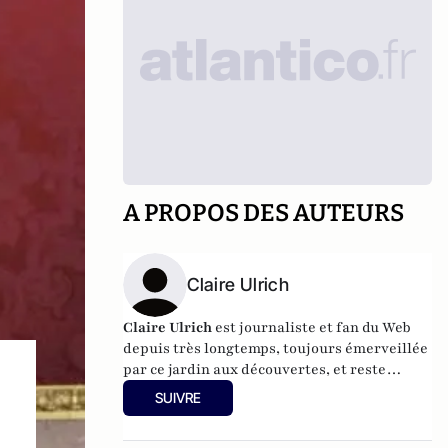
A PROPOS DES AUTEURS
Claire Ulrich
Claire Ulrich
est journaliste et fan du Web
depuis très longtemps, toujours émerveillée
par ce jardin aux découvertes, et reste
convaincue que le Web peut permettre
SUIVRE
quelque chose de pas si mal : que les
humains communiquent directement entre