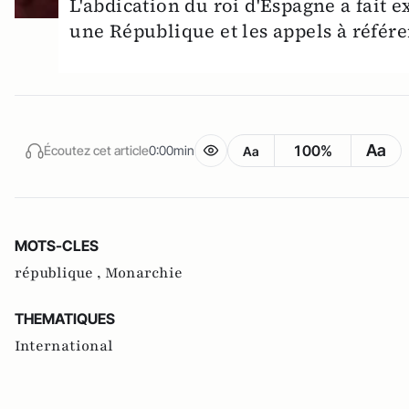
L'abdication du roi d'Espagne a fait 
une République et les appels à réfé
Aa
100%
Écoutez cet article
0:00min
Aa
MOTS-CLES
république ,
Monarchie
THEMATIQUES
International