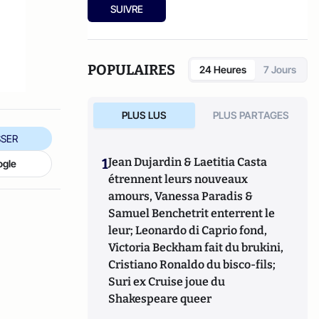
Ensuite, responsable de la rubrique
SUIVRE
Multimedia de ELLE, avant d’écrire sur les
médias à Arrêt sur Images et de collaborer
avec Atlantico. Par ailleurs fut blogueur,
avec Le Phare à partir de 2005 sur le site du
POPULAIRES
24 Heures
7 Jours
Monde qui a fermé sa plateforme de blogs.
Revue de presse quotidienne sur Twitter
depuis 2007.
PLUS LUS
PLUS PARTAGES
SER
1
Jean Dujardin & Laetitia Casta
ogle
étrennent leurs nouveaux
amours, Vanessa Paradis &
Samuel Benchetrit enterrent le
leur; Leonardo di Caprio fond,
Victoria Beckham fait du brukini,
Cristiano Ronaldo du bisco-fils;
Suri ex Cruise joue du
Shakespeare queer