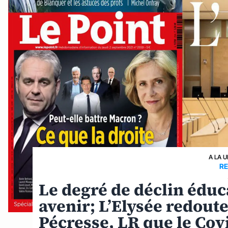
A LA 
R
Le degré de déclin éduc
avenir; L’Elysée redout
Pécresse, LR que le Cov