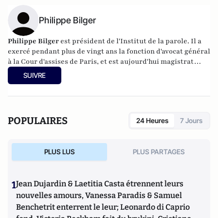
Philippe Bilger
Philippe Bilger
est président de l'Institut de la parole. Il a
exercé pendant plus de vingt ans la fonction d'avocat général
à la Cour d'assises de Paris, et est aujourd'hui magistrat
honoraire. Il a été amené à requérir dans des grandes
SUIVRE
affaires qui ont défrayé la chronique judiciaire et politique
(Le Pen, Duverger-Pétain, René Bousquet, Bob Denard, le
gang des Barbares, Hélène Castel, etc.), mais aussi dans les
grands scandales financiers des années 1990 (affaire
POPULAIRES
24 Heures
7 Jours
Carrefour du développement, Pasqua). Il est l'auteur de
La
France en miettes
(éditions Fayard),
Ordre et Désordre
(éditions Le Passeur, 2015). En 2017, il a publié
La parole,
PLUS LUS
PLUS PARTAGES
rien qu'elle
et
Moi, Emmanuel Macron, je me dis que...
, tous
les deux aux Editions Le Cerf.
1
Jean Dujardin & Laetitia Casta étrennent leurs
nouvelles amours, Vanessa Paradis & Samuel
Benchetrit enterrent le leur; Leonardo di Caprio