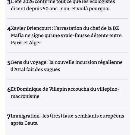
3
L’été 2026 confirme tout ce que les écologistes
disent depuis 50 ans : non, et voilà pourquoi
4
Xavier Driencourt : l’arrestation du chef de la DZ
Mafia ne signe qu’une vraie-fausse détente entre
Paris et Alger
5
Gens du voyage : la nouvelle incursion régalienne
d'Attal fait des vagues
6
Et Dominique de Villepin accoucha du villepino-
macronisme
7
Immigration : les (très) faux-semblants européens
après Ceuta