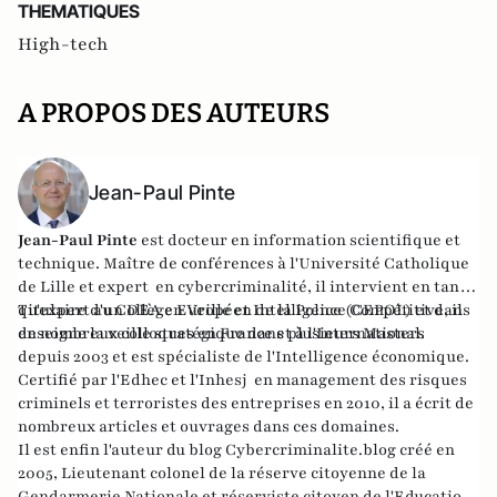
THEMATIQUES
High-tech
A PROPOS DES AUTEURS
Jean-Paul Pinte
Jean-Paul Pinte
est docteur en information scientifique et
technique. Maître de conférences à l'Université Catholique
de Lille et expert en cybercriminalité, il intervient en tant
qu'expert au Collège Européen de la Police (CEPOL) et dans
Titulaire d'un DEA en Veille et Intelligence Compétitive, il
de nombreux colloques en France et à l'International.
enseigne la veille stratégique dans plusieurs Masters
depuis 2003 et est spécialiste de l'Intelligence économique.
Certifié par l'Edhec et l'Inhesj en management des risques
criminels et terroristes des entreprises en 2010, il a écrit de
nombreux articles et ouvrages dans ces domaines.
Il est enfin l'auteur du blog Cybercriminalite.blog créé en
2005, Lieutenant colonel de la réserve citoyenne de la
Gendarmerie Nationale et réserviste citoyen de l'Education