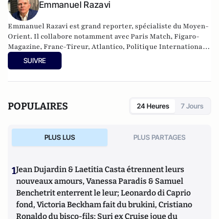
Emmanuel Razavi
Emmanuel Razavi est grand reporter, spécialiste du Moyen-
Orient. Il collabore notamment avec Paris Match, Figaro-
Magazine, Franc-Tireur, Atlantico, Politique Internationale,
Écran de Veille et Valeurs Actuelles. Il a réalisé plusieurs
SUIVRE
documentaires sur les groupes islamistes au Moyen-Orient,
diffusés sur Arte, Planète et M6, qui ont eu un large
retentissement. Auteur d’une dizaine d’ouvrages, son
dernier livre, « La Pieuvre de Téhéran » (Cerf, 2025), révèle
POPULAIRES
24 Heures
7 Jours
les ingérences et les réseaux d’espionnage de la République
islamique d’Iran en France et en Europe. Il intervient
régulièrement sur les ondes d’Europe 1, Sud Radio, LCI et
PLUS LUS
PLUS PARTAGES
CNews, pour parler du Moyen-Orient et de l’Iran. Il est
diplômé en géopolitique et relations internationales (IEP).
1
Jean Dujardin & Laetitia Casta étrennent leurs
nouveaux amours, Vanessa Paradis & Samuel
Benchetrit enterrent le leur; Leonardo di Caprio
fond, Victoria Beckham fait du brukini, Cristiano
Ronaldo du bisco-fils; Suri ex Cruise joue du