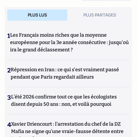
l'intimidation
(Editions de l'Artilleur) ou bien encore
Le
Projet: La stratégie de conquête et d'infiltration des frères
PLUS LUS
PLUS PARTAGES
musulmans en France et dans le monde
(Editions de
L'Artilleur).
1
Les Français moins riches que la moyenne
européenne pour la 3e année consécutive : jusqu'où
ira le grand déclassement ?
2
Répression en Iran : ce qui s'est vraiment passé
pendant que Paris regardait ailleurs
3
L’été 2026 confirme tout ce que les écologistes
disent depuis 50 ans : non, et voilà pourquoi
4
Xavier Driencourt : l’arrestation du chef de la DZ
Mafia ne signe qu’une vraie-fausse détente entre