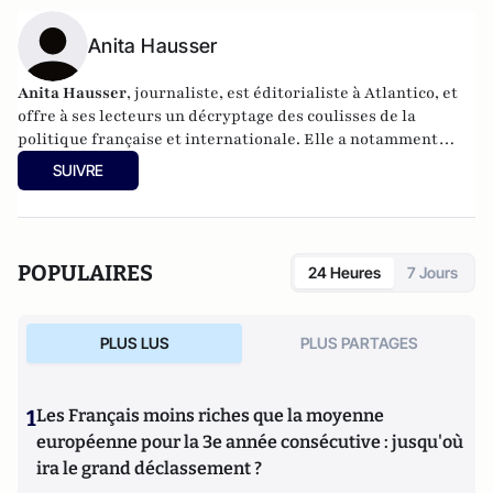
Anita Hausser
Anita Hausser
, journaliste, est éditorialiste à Atlantico, et
offre à ses lecteurs un décryptage des coulisses de la
politique française et internationale. Elle a notamment
publié
Sarkozy, itinéraire d'une ambition
(Editions
SUIVRE
l'Archipel, 2003). Elle a également réalisé les documentaires
Femme députée, un homme comme les autres ?
(2014) et
Bruno Le Maire, l'Affranchi
(2015).
POPULAIRES
24 Heures
7 Jours
PLUS LUS
PLUS PARTAGES
1
Les Français moins riches que la moyenne
européenne pour la 3e année consécutive : jusqu'où
ira le grand déclassement ?