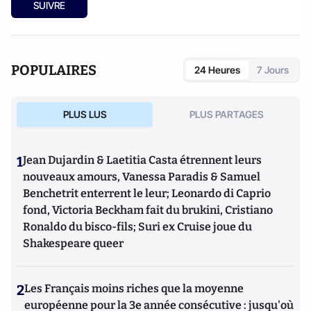
MatriochK.
SUIVRE
POPULAIRES
24 Heures
7 Jours
PLUS LUS
PLUS PARTAGES
1
Jean Dujardin & Laetitia Casta étrennent leurs
nouveaux amours, Vanessa Paradis & Samuel
Benchetrit enterrent le leur; Leonardo di Caprio
fond, Victoria Beckham fait du brukini, Cristiano
Ronaldo du bisco-fils; Suri ex Cruise joue du
Shakespeare queer
2
Les Français moins riches que la moyenne
européenne pour la 3e année consécutive : jusqu'où