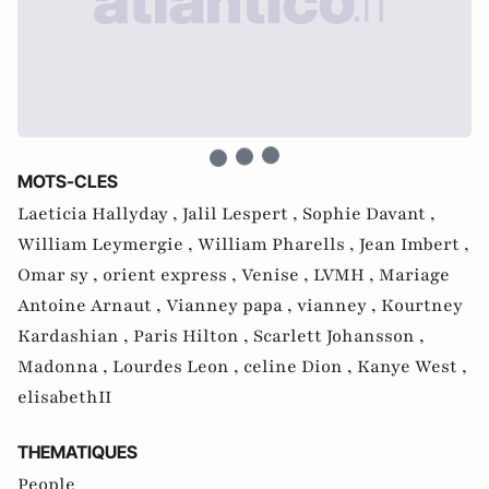
MOTS-CLES
Laeticia Hallyday ,
Jalil Lespert ,
Sophie Davant ,
William Leymergie ,
William Pharells ,
Jean Imbert ,
Omar sy ,
orient express ,
Venise ,
LVMH ,
Mariage
Antoine Arnaut ,
Vianney papa ,
vianney ,
Kourtney
Kardashian ,
Paris Hilton ,
Scarlett Johansson ,
Madonna ,
Lourdes Leon ,
celine Dion ,
Kanye West ,
elisabethII
THEMATIQUES
People