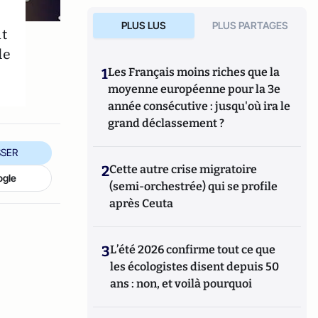
PLUS LUS
PLUS PARTAGES
nt
le
1
Les Français moins riches que la
moyenne européenne pour la 3e
année consécutive : jusqu'où ira le
grand déclassement ?
SER
2
Cette autre crise migratoire
ogle
(semi-orchestrée) qui se profile
après Ceuta
3
L’été 2026 confirme tout ce que
les écologistes disent depuis 50
ans : non, et voilà pourquoi