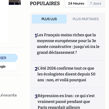
POPULAIRES
24 Heures
7 Jours
PLUS LUS
PLUS PARTAGES
1
Les Français moins riches que la
moyenne européenne pour la 3e
année consécutive : jusqu'où ira le
grand déclassement ?
SER
ogle
2
L’été 2026 confirme tout ce que
les écologistes disent depuis 50
ans : non, et voilà pourquoi
Léonarda
3
Répression en Iran : ce qui s'est
vraiment passé pendant que
Paris regardait ailleurs