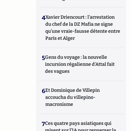
4
Xavier Driencourt : l’arrestation
du chef de la DZ Mafia ne signe
qu’une vraie-fausse détente entre
Paris et Alger
5
Gens du voyage : la nouvelle
incursion régalienne d'Attal fait
des vagues
6
Et Dominique de Villepin
accoucha du villepino-
macronisme
7
Ces quatre pays asiatiques qui
misent sur l’IA pour renverser la