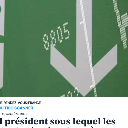
NE
›
RENDEZ-VOUS
›
FRANCE
OLITICO SCANNER
23 octobre 2013
ul président sous lequel les