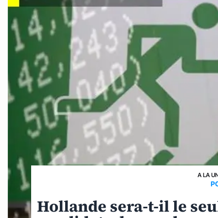
A LA U
P
Hollande sera-t-il le se