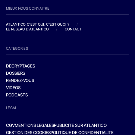
MIEUX NOUS CONNAITRE
ATLANTICO C'EST QUI, C'EST QUOI ?
/
LE RESEAU D'ATLANTICO
/
CONTACT
CATEGORIES
DECRYPTAGES
DOSSIERS
RENDEZ-VOUS
VIDEOS
PODCASTS
LEGAL
CGV
MENTIONS LEGALES
PUBLICITE SUR ATLANTICO
GESTION DES COOKIES
POLITIQUE DE CONFIDENTIALITE