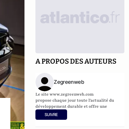
A PROPOS DES AUTEURS
Zegreenweb
Le site
www.zegreenweb.com
propose chaque jour toute l'actualité du
développement durable et offre une
véritable boîte à outil pour un quotidien
SUIVRE
plus soucieux de la planète (écogestes,
recettes de cuisine bio, guide des restos bio,