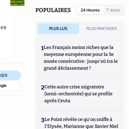
espace emplois verts, covoiturage, éco-
consommation, etc.)
POPULAIRES
24 Heures
7 Jours
n
tes
PLUS LUS
PLUS PARTAGES
1
Les Français moins riches que la
moyenne européenne pour la 3e
année consécutive : jusqu'où ira le
grand déclassement ?
SER
ogle
2
Cette autre crise migratoire
(semi-orchestrée) qui se profile
après Ceuta
3
Le Point révèle ce qu'on sniffe à
l'Elysée, Marianne que Xavier Niel