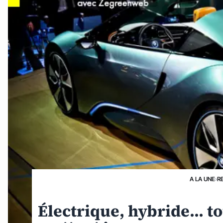
A LA UNE
›
R
Électrique, hybride... t