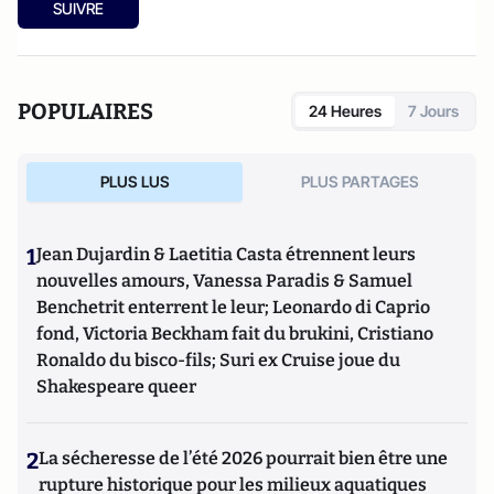
christianophobie
(éditions Maxima),
Le dilemme turc : Ou
SUIVRE
les vrais enjeux de la candidature d'Ankara
(éditions des
Syrtes) et
Le complexe occidental, petit traité de
déculpabilisation
(éditions du Toucan),
Les vrais ennemis de
l'Occident : du rejet de la Russie à l'islamisation de nos
POPULAIRES
24 Heures
7 Jours
sociétés ouvertes
(Editions du Toucan),
La statégie de
l'intimidation
(Editions de l'Artilleur) ou bien encore
Le
Projet: La stratégie de conquête et d'infiltration des frères
PLUS LUS
PLUS PARTAGES
musulmans en France et dans le monde
(Editions de
L'Artilleur).
1
Jean Dujardin & Laetitia Casta étrennent leurs
nouvelles amours, Vanessa Paradis & Samuel
Benchetrit enterrent le leur; Leonardo di Caprio
fond, Victoria Beckham fait du brukini, Cristiano
Ronaldo du bisco-fils; Suri ex Cruise joue du
Shakespeare queer
2
La sécheresse de l’été 2026 pourrait bien être une
rupture historique pour les milieux aquatiques