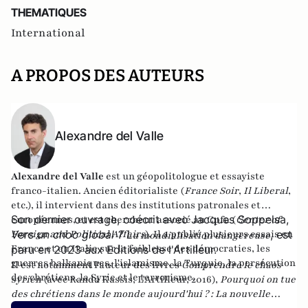
THEMATIQUES
International
A PROPOS DES AUTEURS
Alexandre del Valle
Alexandre del Valle
est un géopolitologue et essayiste
franco-italien. Ancien éditorialiste (
France Soir
,
Il Liberal
,
etc.), il intervient dans des institutions patronales et
Son dernier ouvrage, coécrit avec Jacques Soppelsa,
européennes, et est chercheur associé au Cpfa (
Center of
Foreign and Political Affairs
Vers un choc global ? L
). Il a publié plusieurs essais en
, est
a mondialisation dangereuse
France et en Italie sur la faiblesse des démocraties, les
paru en 2023 aux Editions de l'Artilleur.
guerres balkaniques, l'islamisme, la Turquie, la persécution
Il est notamment l'auteur des livres
Comprendre le chaos
des chrétiens, la Syrie et le terrorisme.
syrien
(avec Randa Kassis, L'Artilleur, 2016),
Pourquoi on tue
des chrétiens dans le monde aujourd'hui ? : La nouvelle