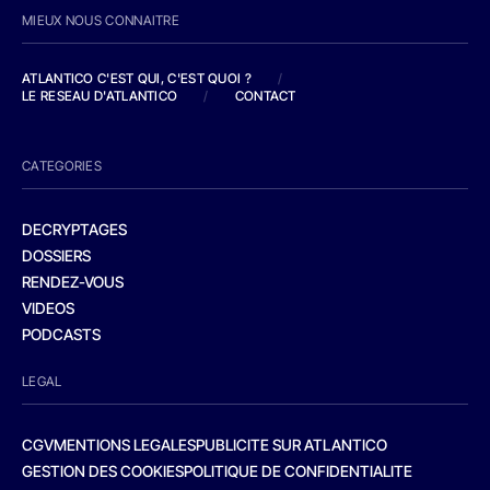
MIEUX NOUS CONNAITRE
ATLANTICO C'EST QUI, C'EST QUOI ?
/
LE RESEAU D'ATLANTICO
/
CONTACT
CATEGORIES
DECRYPTAGES
DOSSIERS
RENDEZ-VOUS
VIDEOS
PODCASTS
LEGAL
CGV
MENTIONS LEGALES
PUBLICITE SUR ATLANTICO
GESTION DES COOKIES
POLITIQUE DE CONFIDENTIALITE