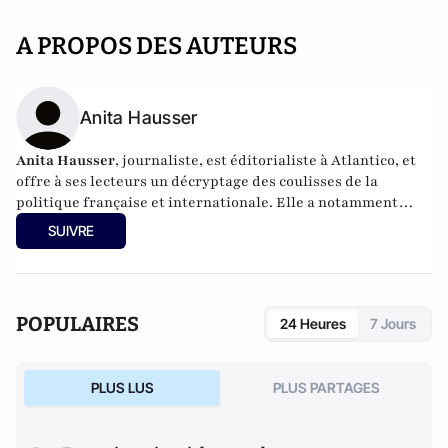
A PROPOS DES AUTEURS
Anita Hausser
Anita Hausser
, journaliste, est éditorialiste à Atlantico, et
offre à ses lecteurs un décryptage des coulisses de la
politique française et internationale. Elle a notamment
publié
Sarkozy, itinéraire d'une ambition
(Editions
SUIVRE
l'Archipel, 2003). Elle a également réalisé les documentaires
Femme députée, un homme comme les autres ?
(2014) et
Bruno Le Maire, l'Affranchi
(2015).
POPULAIRES
24 Heures
7 Jours
PLUS LUS
PLUS PARTAGES