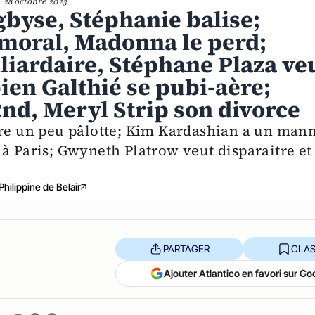
28 octobre 2023
byse, Stéphanie balise;
 moral, Madonna le perd;
lliardaire, Stéphane Plaza ve
ien Galthié se pubi-aère;
nd, Meryl Strip son divorce
bre un peu pâlotte; Kim Kardashian a un man
 à Paris; Gwyneth Platrow veut disparaitre et
Philippine de Belair
PARTAGER
CLAS
Ajouter Atlantico en favori sur Go