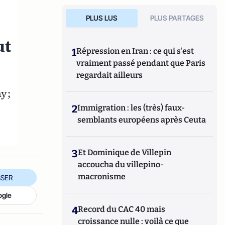
PLUS LUS
PLUS PARTAGES
ut
1
Répression en Iran : ce qui s'est
vraiment passé pendant que Paris
regardait ailleurs
ny;
2
Immigration : les (très) faux-
semblants européens après Ceuta
3
Et Dominique de Villepin
accoucha du villepino-
macronisme
SER
ogle
4
Record du CAC 40 mais
croissance nulle : voilà ce que