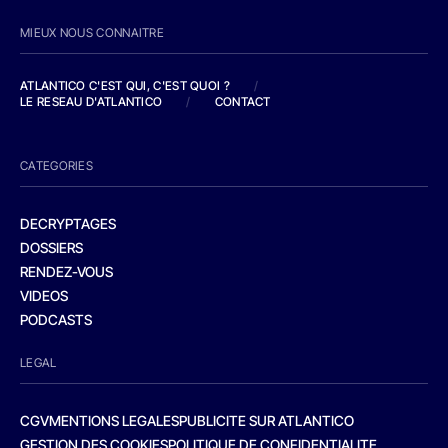
MIEUX NOUS CONNAITRE
ATLANTICO C'EST QUI, C'EST QUOI ?
/
LE RESEAU D'ATLANTICO
/
CONTACT
CATEGORIES
DECRYPTAGES
DOSSIERS
RENDEZ-VOUS
VIDEOS
PODCASTS
LEGAL
CGV
MENTIONS LEGALES
PUBLICITE SUR ATLANTICO
GESTION DES COOKIES
POLITIQUE DE CONFIDENTIALITE