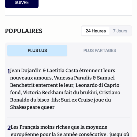
SUIVRE
POPULAIRES
24 Heures
7 Jours
PLUS LUS
PLUS PARTAGES
1
Jean Dujardin & Laetitia Casta étrennent leurs
nouveaux amours, Vanessa Paradis & Samuel
Benchetrit enterrent le leur; Leonardo di Caprio
fond, Victoria Beckham fait du brukini, Cristiano
Ronaldo du bisco-fils; Suri ex Cruise joue du
Shakespeare queer
2
Les Français moins riches que la moyenne
européenne pour la 3e année consécutive : jusqu'où