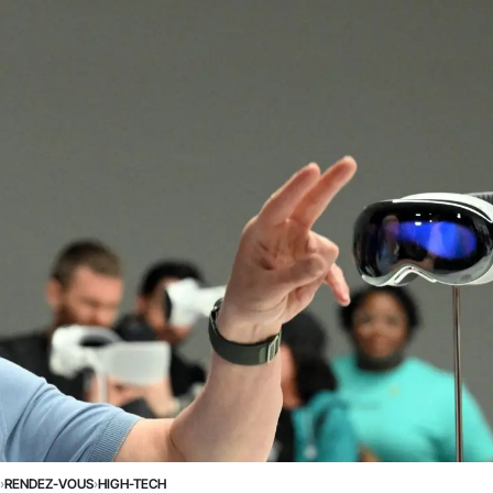
E
›
RENDEZ-VOUS
›
HIGH-TECH