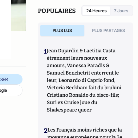
POPULAIRES
24 Heures
7 Jours
PLUS LUS
PLUS PARTAGES
1
Jean Dujardin & Laetitia Casta
étrennent leurs nouveaux
amours, Vanessa Paradis &
Samuel Benchetrit enterrent le
SER
leur; Leonardo di Caprio fond,
Victoria Beckham fait du brukini,
ogle
Cristiano Ronaldo du bisco-fils;
Suri ex Cruise joue du
Shakespeare queer
2
Les Français moins riches que la
moyenne européenne pour la 3e