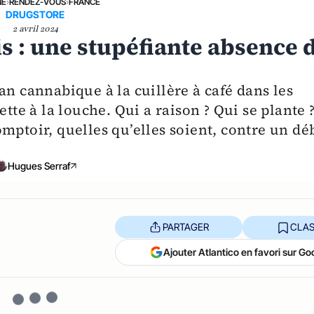
NE
›
RENDEZ-VOUS
›
FRANCE
DRUGSTORE
2 avril 2024
s : une stupéfiante absence 
an cannabique à la cuillère à café dans les
ette à la louche. Qui a raison ? Qui se plante 
mptoir, quelles qu’elles soient, contre un dé
Hugues Serraf
PARTAGER
CLAS
Ajouter Atlantico en favori sur Go