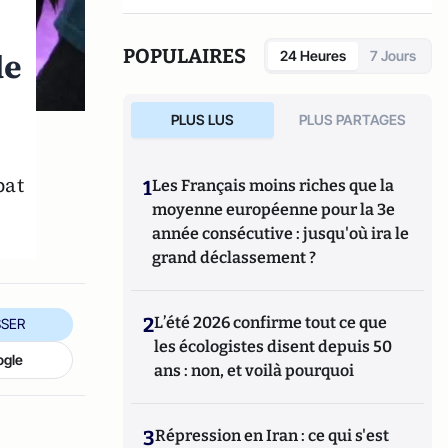
POPULAIRES
de
24 Heures
7 Jours
PLUS LUS
PLUS PARTAGES
?
bat
1
Les Français moins riches que la
moyenne européenne pour la 3e
année consécutive : jusqu'où ira le
grand déclassement ?
2
L’été 2026 confirme tout ce que
SER
les écologistes disent depuis 50
ogle
ans : non, et voilà pourquoi
3
Répression en Iran : ce qui s'est