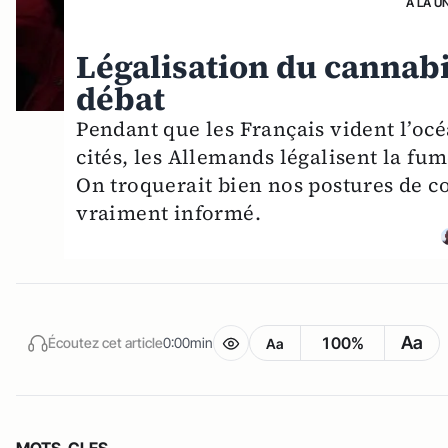
A LA U
Légalisation du cannabi
débat
Pendant que les Français vident l’océ
cités, les Allemands légalisent la fum
On troquerait bien nos postures de co
vraiment informé.
Aa
100%
Écoutez cet article
0:00min
Aa
MOTS-CLES