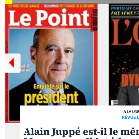
A LA UN
REVUE 
Alain Juppé est-il le m