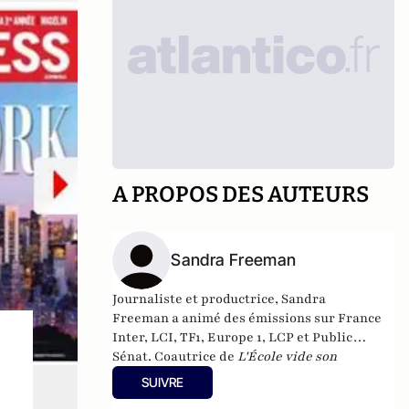
A PROPOS DES AUTEURS
Sandra Freeman
Journaliste et productrice, Sandra
Freeman a animé des émissions sur France
Inter, LCI, TF1, Europe 1, LCP et Public
Sénat. Coautrice de
L'École vide son
sac
(Éditions du Moment, 2009), elle est la
SUIVRE
fondatrice du média internet MatriochK.