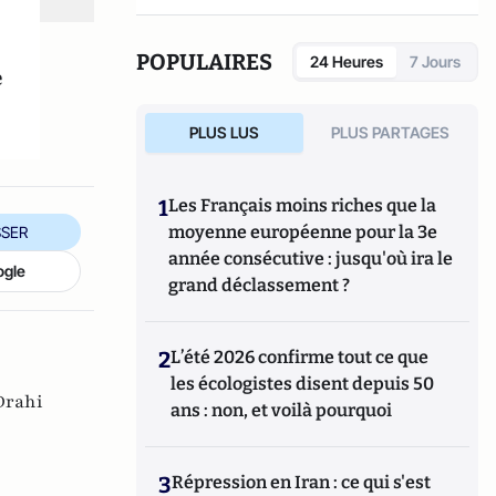
POPULAIRES
24 Heures
7 Jours
e
PLUS LUS
PLUS PARTAGES
1
Les Français moins riches que la
moyenne européenne pour la 3e
SER
année consécutive : jusqu'où ira le
ogle
grand déclassement ?
2
L’été 2026 confirme tout ce que
les écologistes disent depuis 50
Drahi
ans : non, et voilà pourquoi
3
Répression en Iran : ce qui s'est