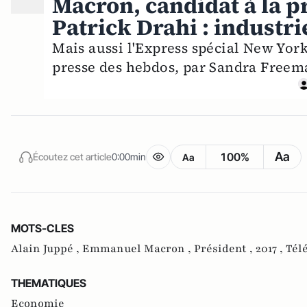
Macron, candidat à la pr
Patrick Drahi : industri
Mais aussi l'Express spécial New York 
presse des hebdos, par Sandra Freem
Aa
100%
Écoutez cet article
0:00min
Aa
MOTS-CLES
Alain Juppé ,
Emmanuel Macron ,
Président ,
2017 ,
Tél
THEMATIQUES
Economie