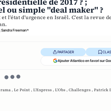
ésidentielle de 2017 ? ;
el ou simple "deal maker" ?
et l'état d'urgence en Israël. C'est la revue d
an.
Sandra Freeman
PARTAGER
CLAS
Ajouter Atlantico en favori sur Go
érama ,
Le Point ,
L'Express ,
L'Obs ,
Challenges ,
Patrick 