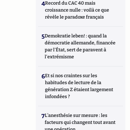
4
Record du CAC 40 mais
croissance nulle : voilà ce que
révèle le paradoxe français
5
Demokratie leben! : quand la
démocratie allemande, financée
par l'État, sert de paravent à
l'extrémisme
6
Et si nos craintes sur les
habitudes de lecture de la
génération Z étaient largement
infondées ?
7
L’anesthésie sur mesure : les
facteurs qui changent tout avant
une opération