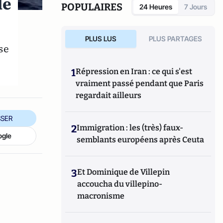
de
POPULAIRES
24 Heures
7 Jours
PLUS LUS
PLUS PARTAGES
se
1
Répression en Iran : ce qui s'est
vraiment passé pendant que Paris
regardait ailleurs
SER
2
Immigration : les (très) faux-
ogle
semblants européens après Ceuta
3
Et Dominique de Villepin
accoucha du villepino-
macronisme